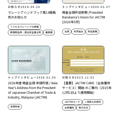
お知らせ
2026.06.26
トップインタビュー
2026.03.27
マレーシアハンドブック第14版販
鳴釜会頭所信表明 /President
売のお知らせ
Narukama’s Vision for JACTIM
(2026年3月)
リアルなマレーシアの実情
会頭
年次総会
所信表明
新規駐在員・進出前企業必見
最新版
トップインタビュー
2026.01.05
お知らせ
2025.12.01
2026年度 鳴釜会頭 年頭所感 / New
【重要】JACTIM CARD（会員優待
Year’s Address from the President
サービス）開始 のご案内（2025年
of Japanese Chamber of Trade &
12月1日より運用開始）
Industry, Malaysia (JACTIM)
JACTIMカード
ご家族も利用可
年頭所感
会員優待
発行方法