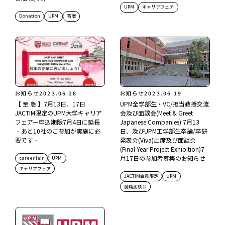
UPM
キャリアフェア
Donation
UPM
寄贈
お知らせ
2023.06.28
お知らせ
2023.06.19
【 至 急 】7月13日、17日
UPM全学部生・VC/担当教授交流
JACTIM限定のUPM大学キャリア
会及び面談会(Meet & Greet
フェアー申込期限7月4日に延長
Japanese Companies) 7月13
‐あと10社のご参加が実施に必
日、及びUPM工学部生卒論/卒研
要です‐
発表会(Viva)出席及び面談会
(Final Year Project Exhibition)7
月17日の参加者募集のお知らせ
career fair
UPM
キャリアフェア
JACTIM会員限定
UPM
就職面談会