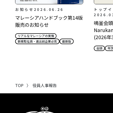
お知らせ
2026.06.26
トップイ
2026.0
マレーシアハンドブック第14版
鳴釜会頭所
販売のお知らせ
Narukam
(2026年
リアルなマレーシアの実情
新規駐在員・進出前企業必見
最新版
会頭
年
TOP
〉
役員人事報告