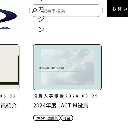
ガ
お問
ジ
ン
05.02
役員人事報告
2024.03.25
M役員紹介
2024年度 JACTIM役員
2024年度役員
総会