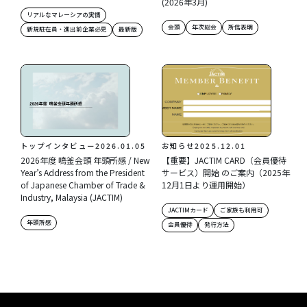
(2026年3月)
リアルなマレーシアの実情
会頭
年次総会
所信表明
新規駐在員・進出前企業必見
最新版
トップインタビュー
2026.01.05
お知らせ
2025.12.01
2026年度 鳴釜会頭 年頭所感 / New
【重要】JACTIM CARD（会員優待
Year’s Address from the President
サービス）開始 のご案内（2025年
of Japanese Chamber of Trade &
12月1日より運用開始）
Industry, Malaysia (JACTIM)
JACTIMカード
ご家族も利用可
年頭所感
会員優待
発行方法