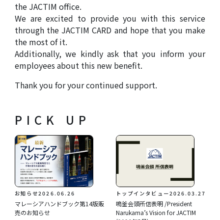
the JACTIM office.
We are excited to provide you with this service
through the JACTIM CARD and hope that you make
the most of it.
Additionally, we kindly ask that you inform your
employees about this new benefit.
Thank you for your continued support.
PICK UP
お知らせ
2026.06.26
トップインタビュー
2026.03.27
マレーシアハンドブック第14版販
鳴釜会頭所信表明 /President
売のお知らせ
Narukama’s Vision for JACTIM