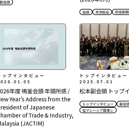
副会頭
会頭
年次総会
所信表明
トップインタビュー
トップインタビュー
2026.01.05
2025.07.01
2026年度 鳴釜会頭 年頭所感 /
松本副会頭 トップ
ew Year’s Address from the
トップインタビュー
副会
resident of Japanese
在マレーシア国東レ
hamber of Trade & Industry,
alaysia (JACTIM)