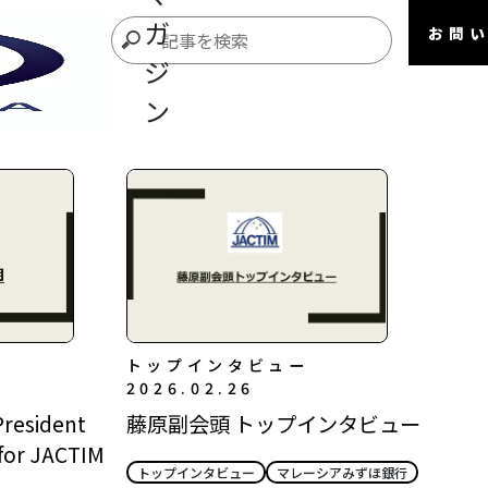
ガ
お問
ジ
ン
トップインタビュー
2026.02.26
esident
藤原副会頭 トップインタビュー
 for JACTIM
トップインタビュー
マレーシアみずほ銀行