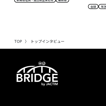
会頭
年
TOP
〉
トップインタビュー