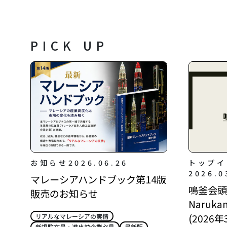
PICK UP
お知らせ
2026.06.26
トップイ
2026.0
マレーシアハンドブック第14版
鳴釜会頭所
販売のお知らせ
Narukam
(2026年
リアルなマレーシアの実情
新規駐在員・進出前企業必見
最新版