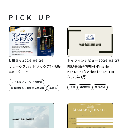
PICK UP
お知らせ
2026.06.26
トップインタビュー
2026.03.27
マレーシアハンドブック第14版販
鳴釜会頭所信表明 /President
売のお知らせ
Narukama’s Vision for JACTIM
(2026年3月)
リアルなマレーシアの実情
会頭
年次総会
所信表明
新規駐在員・進出前企業必見
最新版