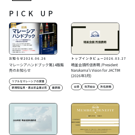
PICK UP
お知らせ
2026.06.26
トップインタビュー
2026.03.27
マレーシアハンドブック第14版販
鳴釜会頭所信表明 /President
売のお知らせ
Narukama’s Vision for JACTIM
(2026年3月)
リアルなマレーシアの実情
会頭
年次総会
所信表明
新規駐在員・進出前企業必見
最新版