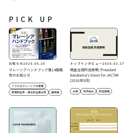
PICK UP
お知らせ
2026.06.26
トップインタビュー
2026.03.27
マレーシアハンドブック第14版販
鳴釜会頭所信表明 /President
売のお知らせ
Narukama’s Vision for JACTIM
(2026年3月)
リアルなマレーシアの実情
会頭
年次総会
所信表明
新規駐在員・進出前企業必見
最新版