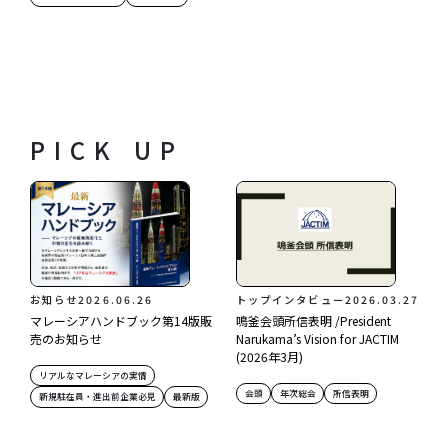
PICK UP
お知らせ
2026.06.26
トップインタビュー
2026.03.27
マレーシアハンドブック第14版販
鳴釜会頭所信表明 /President
売のお知らせ
Narukama’s Vision for JACTIM
(2026年3月)
リアルなマレーシアの実情
会頭
年次総会
所信表明
新規駐在員・進出前企業必見
最新版