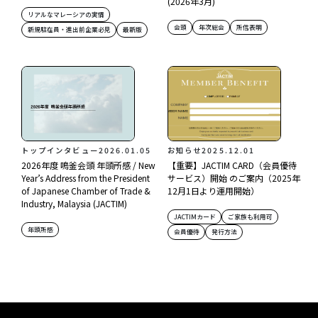
(2026年3月)
リアルなマレーシアの実情
会頭
年次総会
所信表明
新規駐在員・進出前企業必見
最新版
トップインタビュー
2026.01.05
お知らせ
2025.12.01
2026年度 鳴釜会頭 年頭所感 / New
【重要】JACTIM CARD（会員優待
Year’s Address from the President
サービス）開始 のご案内（2025年
of Japanese Chamber of Trade &
12月1日より運用開始）
Industry, Malaysia (JACTIM)
JACTIMカード
ご家族も利用可
年頭所感
会員優待
発行方法