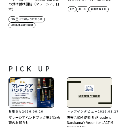
の受け付け開始（マレーシア、日
本）
EPA
JETRO
証明書電子化
EPA
JETROよりお知らせ
PDF版原産地証明書
PICK UP
お知らせ
2026.06.26
トップインタビュー
2026.03.27
マレーシアハンドブック第14版販
鳴釜会頭所信表明 /President
売のお知らせ
Narukama’s Vision for JACTIM