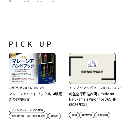
PICK UP
お知らせ
2026.06.26
トップインタビュー
2026.03.27
マレーシアハンドブック第14版販
鳴釜会頭所信表明 /President
売のお知らせ
Narukama’s Vision for JACTIM
(2026年3月)
リアルなマレーシアの実情
会頭
年次総会
所信表明
新規駐在員・進出前企業必見
最新版