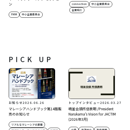
ン
connection
中小企業委員会
企業紹介
FMM
中小企業委員会
PICK UP
お知らせ
2026.06.26
トップインタビュー
2026.03.27
マレーシアハンドブック第14版販
鳴釜会頭所信表明 /President
売のお知らせ
Narukama’s Vision for JACTIM
(2026年3月)
リアルなマレーシアの実情
会頭
年次総会
所信表明