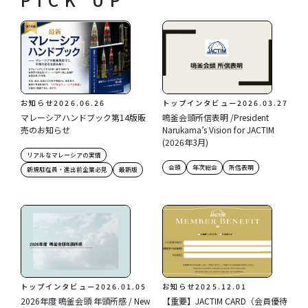
お知らせ
2026.06.26
トップインタビュー
2026.03.27
マレーシアハンドブック第14版販
鳴釜会頭所信表明 /President
売のお知らせ
Narukama’s Vision for JACTIM
(2026年3月)
リアルなマレーシアの実情
会頭
年次総会
所信表明
新規駐在員・進出前企業必見
最新版
トップインタビュー
2026.01.05
お知らせ
2025.12.01
2026年度 鳴釜会頭 年頭所感 / New
【重要】JACTIM CARD（会員優待