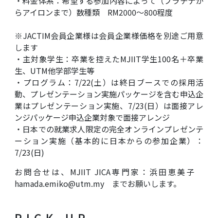
・料金体系：希望する参加内容によって（プラチナか
らアイロンまで）数種類 RM2000～800程度
※JACTIM会員企業様は会員企業様価格を別途ご用意
します
・主対象学生：卒業を控えたMJIIT学生100名＋卒業
生、UTM他学部学生等
・プログラム：7/22(土）は終日ブースでの採用活
動、プレゼンテーション実施パッケージを含む申込企
業はプレゼンテーション実施、7/23(日）は面接アレ
ンジパッケージ申込企業対象で面接アレンジ
・日本での就業求人限定の完全オンラインプレゼンテ
ーション実施（基本的に日本からの参加企業）：
7/23(日)
お問合せは、MJIIT JICA専門家：浜田恵美子
hamada.emiko@utm.my
までお願いします。
PICK UP