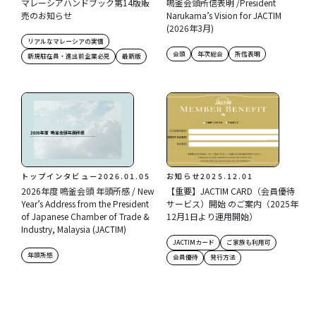
マレーシアハンドブック第14版販
鳴釜会頭所信表明 /President
売のお知らせ
Narukama’s Vision for JACTIM
(2026年3月)
リアルなマレーシアの実情
会頭
年次総会
所信表明
新規駐在員・進出前企業必見
最新版
トップインタビュー
2026.01.05
お知らせ
2025.12.01
2026年度 鳴釜会頭 年頭所感 / New
【重要】JACTIM CARD（会員優待
Year’s Address from the President
サービス）開始 のご案内（2025年
of Japanese Chamber of Trade &
12月1日より運用開始）
Industry, Malaysia (JACTIM)
JACTIMカード
ご家族も利用可
年頭所感
会員優待
発行方法