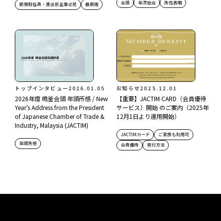
会頭
年次総会
所信表明
新規駐在員・進出前企業必見
最新版
トップインタビュー
2026.01.05
お知らせ
2025.12.01
2026年度 鳴釜会頭 年頭所感 / New
【重要】JACTIM CARD（会員優待
Year’s Address from the President
サービス）開始 のご案内（2025年
of Japanese Chamber of Trade &
12月1日より運用開始）
Industry, Malaysia (JACTIM)
JACTIMカード
ご家族も利用可
年頭所感
会員優待
発行方法