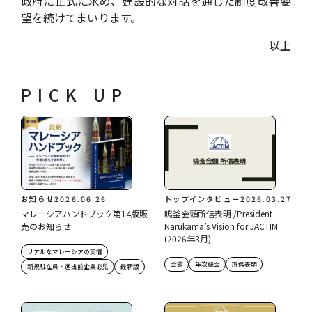
政府に正式に求め、建設的な対話を通じた制度改善要
望を続けてまいります。
以上
PICK UP
お知らせ
2026.06.26
トップインタビュー
2026.03.27
マレーシアハンドブック第14版販
鳴釜会頭所信表明 /President
売のお知らせ
Narukama’s Vision for JACTIM
(2026年3月)
リアルなマレーシアの実情
会頭
年次総会
所信表明
新規駐在員・進出前企業必見
最新版