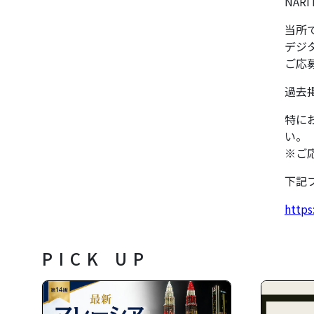
NARI
当所
デジ
ご応
過去
特に
い。
※ご
下記
https
PICK UP