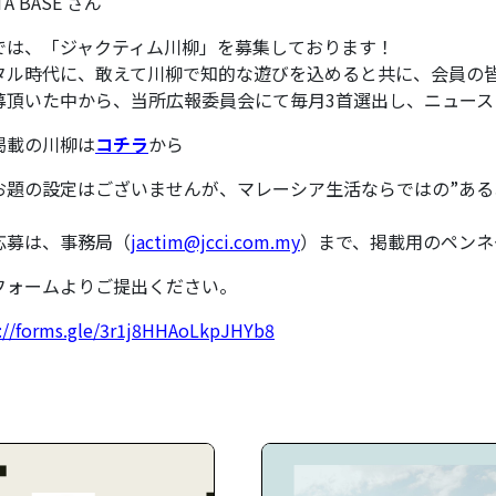
TA BASE さん
では、「ジャクティム川柳」を募集しております！
タル時代に、敢えて川柳で知的な遊びを込めると共に、会員の
募頂いた中から、当所広報委員会にて毎月3首選出し、ニュース
掲載の川柳は
コチラ
から
お題の設定はございませんが、マレーシア生活ならではの”ある
応募は、事務局（
jactim@jcci.com.my
）まで、掲載用のペンネ
フォームよりご提出ください。
://forms.gle/3r1j8HHAoLkpJHYb8