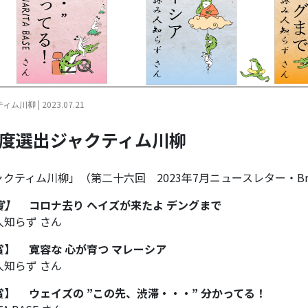
ム川柳 | 2023.07.21
月度選出ジャクティム川柳
クティム川柳」（第二十六回 2023年7月ニュースレター・Bri
賞】
コロナ去り ヘイズが来たよ デングまで
人知らず さん
賞】 寛容な 心が育つ マレーシア
人知らず さん
賞】 ウェイズの ”この先、渋滞・・・”
分かってる！