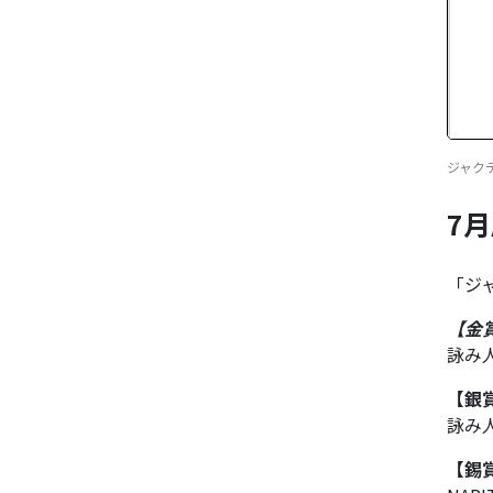
ジャクティ
7
「ジャ
【金
詠み
【銀
詠み
【錫