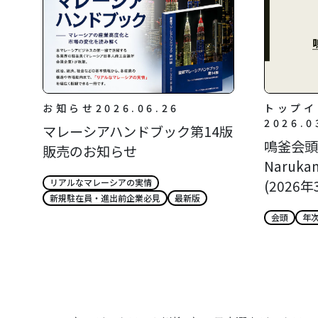
お知らせ
2026.06.26
トップイ
2026.0
マレーシアハンドブック第14版
鳴釜会頭所
販売のお知らせ
Narukam
(2026年
リアルなマレーシアの実情
新規駐在員・進出前企業必見
最新版
会頭
年