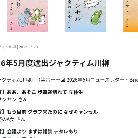
ム川柳 | 2026.05.28
026年5月度選出ジャクティム川柳
クティム川柳」（第六十一回 2026年5月ニュースレター・Brid
賞】ああ、あそこ 歩道途切れて 立往生
サンサン さん
賞】もう目前 グラブ来たのに なぜキャンセル
のA女 さん
賞】会議より まずは雑談 テタレあり