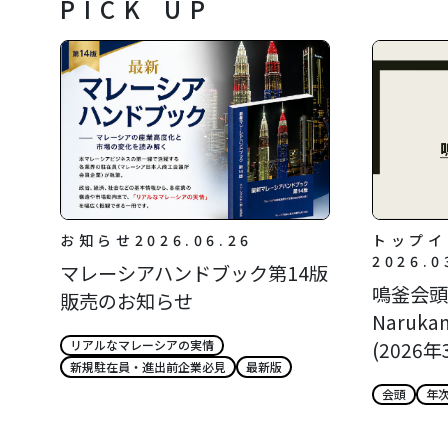
PICK UP
お知らせ
2026.06.26
トップイ
2026.0
マレーシアハンドブック第14版
鳴釜会頭所
販売のお知らせ
Narukam
(2026年
リアルなマレーシアの実情
新規駐在員・進出前企業必見
最新版
会頭
年