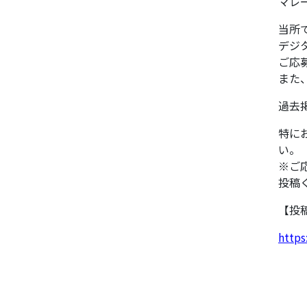
マレ
当所
デジ
ご応
また
過去
特に
い。
※ご
投稿
【投
https