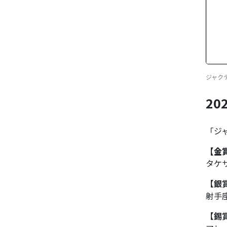
ジャクティ
2
「ジャ
【金
タケ
【銀
射手座
【錫