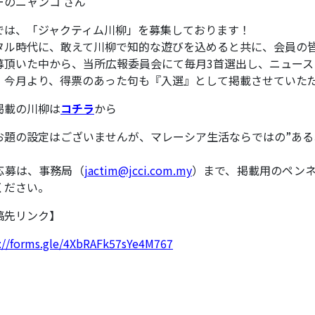
ーのニャンコ さん
では、「ジャクティム川柳」を募集しております！
タル時代に、敢えて川柳で知的な遊びを込めると共に、会員の
募頂いた中から、当所広報委員会にて毎月3首選出し、ニュース
、今月より、得票のあった句も『入選』として掲載させていた
掲載の川柳は
コチラ
から
お題の設定はございませんが、マレーシア生活ならではの”ある
応募は、事務局（
jactim@jcci.com.my
）まで、掲載用のペン
ください。
稿先リンク】
://forms.gle/4XbRAFk57sYe4M767