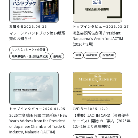
お知らせ
2026.06.26
トップインタビュー
2026.03.27
マレーシアハンドブック第14版販
鳴釜会頭所信表明 /President
売のお知らせ
Narukama’s Vision for JACTIM
(2026年3月)
リアルなマレーシアの実情
会頭
年次総会
所信表明
新規駐在員・進出前企業必見
最新版
トップインタビュー
2026.01.05
お知らせ
2025.12.01
2026年度 鳴釜会頭 年頭所感 / New
【重要】JACTIM CARD（会員優待
Year’s Address from the President
サービス）開始 のご案内（2025年
of Japanese Chamber of Trade &
12月1日より運用開始）
Industry, Malaysia (JACTIM)
JACTIMカード
ご家族も利用可