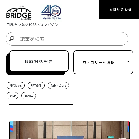
お問い合わせ
日馬をつなぐビジネスマガジン
政府対話報告
MY Xpats
RP-T条件
TalentCorp
新EP
雇用法