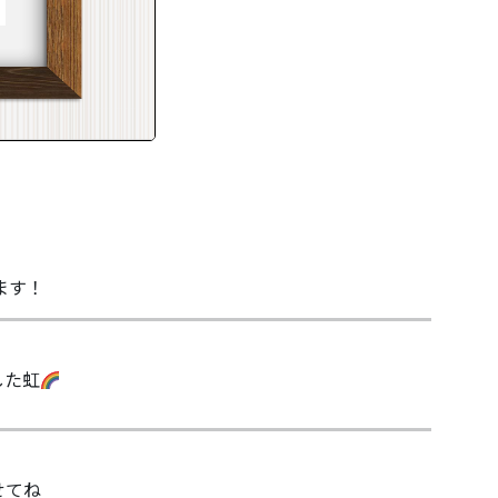
ます！
した虹
せてね