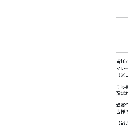
皆様
マレ
（※
ご応
選ば
受賞
皆様
【過