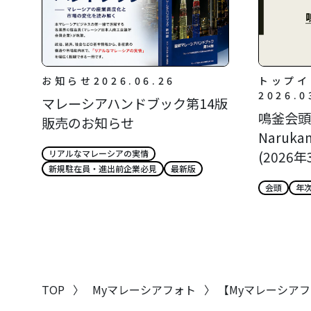
お知らせ
2026.06.26
トップイ
2026.0
マレーシアハンドブック第14版
鳴釜会頭所
販売のお知らせ
Narukam
(2026年
リアルなマレーシアの実情
新規駐在員・進出前企業必見
最新版
会頭
年
TOP
〉 Myマレーシアフォト
〉 【Myマレーシア