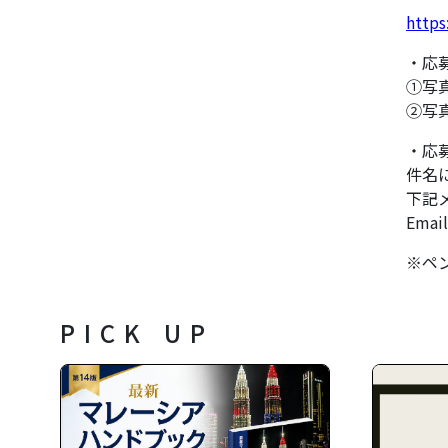
https
・応
①写
②写
・応
件名
下記
Emai
※ペ
PICK UP