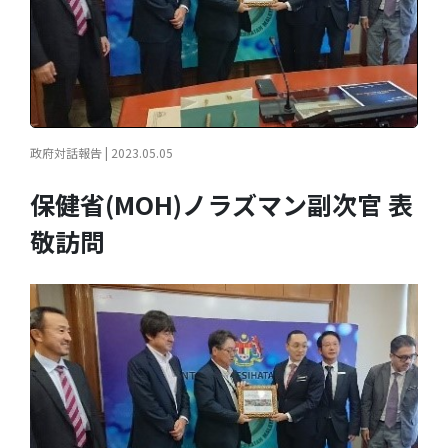
政府対話報告 | 2023.05.05
保健省(MOH)ノラズマン副次官 表
敬訪問