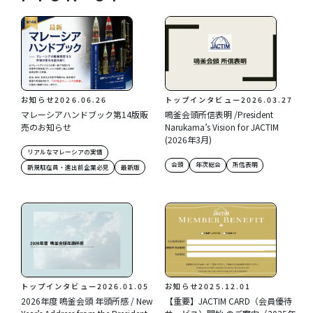
お知らせ
2026.06.26
トップインタビュー
2026.03.27
マレーシアハンドブック第14版販
鳴釜会頭所信表明 /President
売のお知らせ
Narukama’s Vision for JACTIM
(2026年3月)
リアルなマレーシアの実情
会頭
年次総会
所信表明
新規駐在員・進出前企業必見
最新版
トップインタビュー
2026.01.05
お知らせ
2025.12.01
2026年度 鳴釜会頭 年頭所感 / New
【重要】JACTIM CARD（会員優待