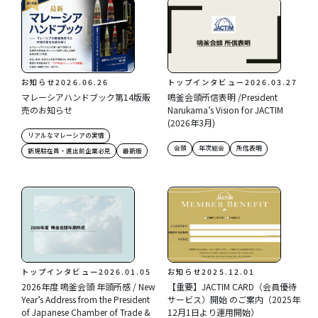
お知らせ
2026.06.26
トップインタビュー
2026.03.27
マレーシアハンドブック第14版販
鳴釜会頭所信表明 /President
売のお知らせ
Narukama’s Vision for JACTIM
(2026年3月)
リアルなマレーシアの実情
会頭
年次総会
所信表明
新規駐在員・進出前企業必見
最新版
トップインタビュー
2026.01.05
お知らせ
2025.12.01
2026年度 鳴釜会頭 年頭所感 / New
【重要】JACTIM CARD（会員優待
Year’s Address from the President
サービス）開始 のご案内（2025年
of Japanese Chamber of Trade &
12月1日より運用開始）