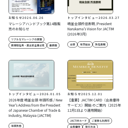
お知らせ
2026.06.26
トップインタビュー
2026.03.27
マレーシアハンドブック第14版販
鳴釜会頭所信表明 /President
売のお知らせ
Narukama’s Vision for JACTIM
(2026年3月)
リアルなマレーシアの実情
会頭
年次総会
所信表明
新規駐在員・進出前企業必見
最新版
トップインタビュー
2026.01.05
お知らせ
2025.12.01
2026年度 鳴釜会頭 年頭所感 / New
【重要】JACTIM CARD（会員優待
Year’s Address from the President
サービス）開始 のご案内（2025年
of Japanese Chamber of Trade &
12月1日より運用開始）
Industry, Malaysia (JACTIM)
JACTIMカード
ご家族も利用可
年頭所感
会員優待
発行方法