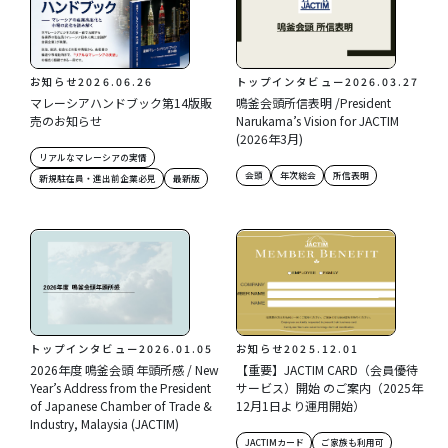
お知らせ
2026.06.26
トップインタビュー
2026.03.27
マレーシアハンドブック第14版販
鳴釜会頭所信表明 /President
売のお知らせ
Narukama’s Vision for JACTIM
(2026年3月)
リアルなマレーシアの実情
会頭
年次総会
所信表明
新規駐在員・進出前企業必見
最新版
トップインタビュー
2026.01.05
お知らせ
2025.12.01
2026年度 鳴釜会頭 年頭所感 / New
【重要】JACTIM CARD（会員優待
Year’s Address from the President
サービス）開始 のご案内（2025年
of Japanese Chamber of Trade &
12月1日より運用開始）
Industry, Malaysia (JACTIM)
JACTIMカード
ご家族も利用可