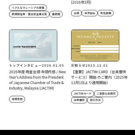
(2026年3月)
リアルなマレーシアの実情
会頭
年次総会
所信表明
新規駐在員・進出前企業必見
最新版
トップインタビュー
2026.01.05
お知らせ
2025.12.01
2026年度 鳴釜会頭 年頭所感 / New
【重要】JACTIM CARD（会員優待
Year’s Address from the President
サービス）開始 のご案内（2025年
of Japanese Chamber of Trade &
12月1日より運用開始）
Industry, Malaysia (JACTIM)
JACTIMカード
ご家族も利用可
年頭所感
会員優待
発行方法