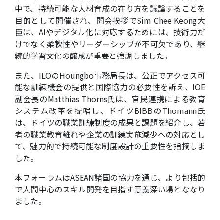
中で、持続可能な人材育成の在り方を議論することを
目的として開催され、開会挨拶でSim Chee Keong大
臣は、AIやデジタル化に対応するためには、技術力だ
けでなく柔軟性やリーダーシップが不可欠であり、継
続的学習文化の醸成が重要と強調しました。
また、ILOのHoungbo事務局長は、公正でアクセス可
能な訓練機会の提供と国際協力の必要性を訴え、IOE
副会長のMatthias Thorns氏は、官民連携による教育
システム改革を提唱し、ドイツBIBBのThomann氏
は、ドイツの職業訓練制度の成果と課題を紹介し、若
者の職業教育離れや企業の訓練実施減少への対応とし
て、魅力的で持続可能な制度設計の重要性を指摘しま
した。
本フォーラムはASEAN諸国の協力を通じ、より包括的
で人間中心のスキル開発を目指す意義深い場とななり
ました。