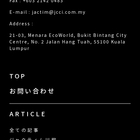
Fax : +603 2142 0483
E-mail :
jactim@jcci.com.my
Address :
21-03, Menara EcoWorld, Bukit Bintang City
Centre, No. 2 Jalan Hang Tuah, 55100 Kuala
Lumpur
TOP
お問い合わせ
ARTICLE
全ての記事
ジャクティム川柳