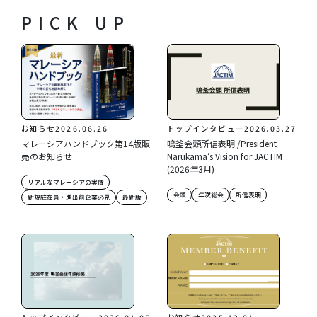
PICK UP
お知らせ
2026.06.26
トップインタビュー
2026.03.27
マレーシアハンドブック第14版販
鳴釜会頭所信表明 /President
売のお知らせ
Narukama’s Vision for JACTIM
(2026年3月)
リアルなマレーシアの実情
会頭
年次総会
所信表明
新規駐在員・進出前企業必見
最新版