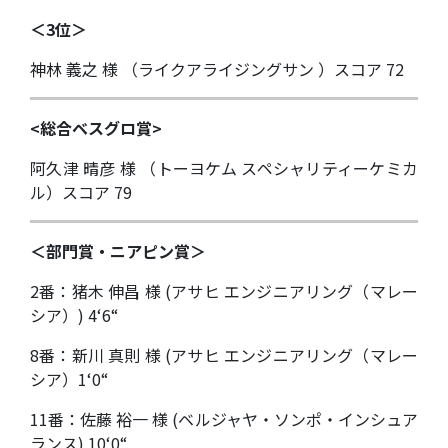
＜3位＞
神林 義之 様 （ライクアライジングサン ）スコア 72
<総合ベスグロ賞>
阿久津 晴彦 様 （トーヨケム スペシャリティーケミカ
ル）スコア 79
＜部門賞・ニアピン賞＞
2番：猪木 伸昌 様 (アサヒ エンジニアリング（マレー
シア）) 4‘6“
8番：新川 真則 様 (アサヒ エンジニアリング（マレー
シア）1‘0“
11番：佐藤 裕一 様 (ベルジャヤ・ソンポ・インシュア
ランス) 10‘0“