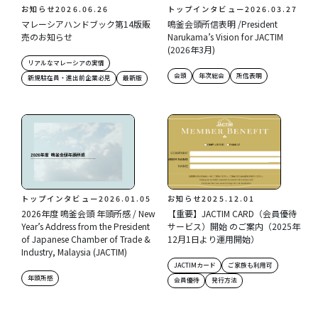
お知らせ
2026.06.26
トップインタビュー
2026.03.27
マレーシアハンドブック第14版販
鳴釜会頭所信表明 /President
売のお知らせ
Narukama’s Vision for JACTIM
(2026年3月)
リアルなマレーシアの実情
会頭
年次総会
所信表明
新規駐在員・進出前企業必見
最新版
トップインタビュー
2026.01.05
お知らせ
2025.12.01
2026年度 鳴釜会頭 年頭所感 / New
【重要】JACTIM CARD（会員優待
Year’s Address from the President
サービス）開始 のご案内（2025年
of Japanese Chamber of Trade &
12月1日より運用開始）
Industry, Malaysia (JACTIM)
JACTIMカード
ご家族も利用可
年頭所感
会員優待
発行方法