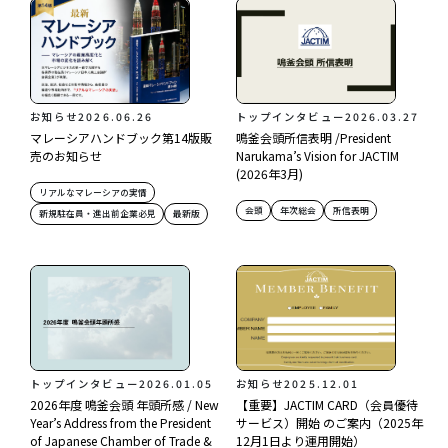
お知らせ
2026.06.26
トップインタビュー
2026.03.27
マレーシアハンドブック第14版販
鳴釜会頭所信表明 /President
売のお知らせ
Narukama’s Vision for JACTIM
(2026年3月)
リアルなマレーシアの実情
会頭
年次総会
所信表明
新規駐在員・進出前企業必見
最新版
トップインタビュー
2026.01.05
お知らせ
2025.12.01
2026年度 鳴釜会頭 年頭所感 / New
【重要】JACTIM CARD（会員優待
Year’s Address from the President
サービス）開始 のご案内（2025年
of Japanese Chamber of Trade &
12月1日より運用開始）