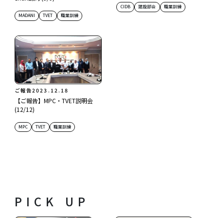
CIDB
建設部会
職業訓練
MADANI
TVET
職業訓練
ご報告
2023.12.18
【ご報告】MPC・TVET説明会
(12/12)
MPC
TVET
職業訓練
PICK UP