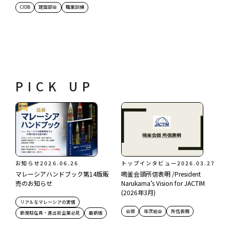
CIDB
建設部会
職業訓練
PICK UP
お知らせ
2026.06.26
トップインタビュー
2026.03.27
マレーシアハンドブック第14版販
鳴釜会頭所信表明 /President
売のお知らせ
Narukama’s Vision for JACTIM
(2026年3月)
リアルなマレーシアの実情
会頭
年次総会
所信表明
新規駐在員・進出前企業必見
最新版