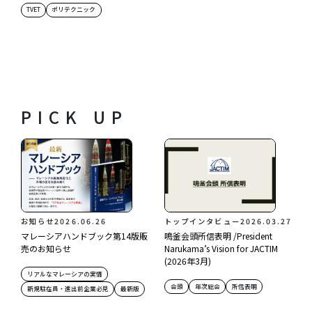
TVET
ポリテクニック
PICK UP
お知らせ
2026.06.26
トップインタビュー
2026.03.27
マレーシアハンドブック第14版販
鳴釜会頭所信表明 /President
売のお知らせ
Narukama’s Vision for JACTIM
(2026年3月)
リアルなマレーシアの実情
会頭
年次総会
所信表明
新規駐在員・進出前企業必見
最新版