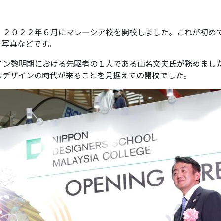
、２０２２年６月にマレーシア校を開校しました。これが初め
、写真などです。
イン黎明期における先駆者の１人である山名文夫氏が務めまし
なデザインの時代が来ることを見据えての開校でした。