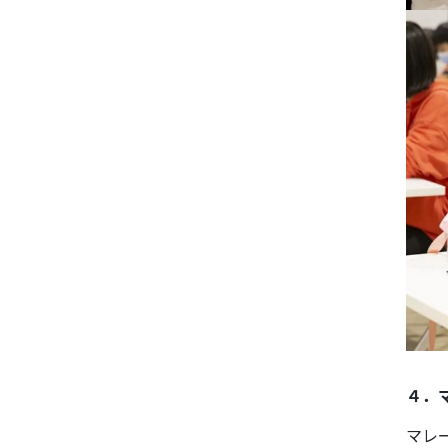
４．
マレ