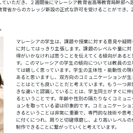
していただき、２週間後にマレーシア教育省高等教育局幹部へ
育省からのカレッジ新設の正式な許可を受けることができ、20
。
マレーシアの学生は、課題や授業に対する意見や疑問
に対してはっきり主張します。課題のレベルや量に対
得がいかなければ思うことを伝えてくる傾向があると
す。このマレーシアの学生の傾向については教員の立
ては嬉しく思っています。学生の主体性・能動性の現
あると思いますし、双方向のコミュニケーションが生
ことはとても良いことだと考えています。もう一つ非
きな違いと認識していることは、学生同士がすぐに仲
るということです。年齢や性別の隔たりなくコミュニ
ョンを取っている姿は印象的です。コミュニケーショ
きるということは非常に重要で、専門的な技術や思考
に付くにつれ、周りと切磋琢磨し、より高いレベルの
制作できることに繋がっていくと考えています。