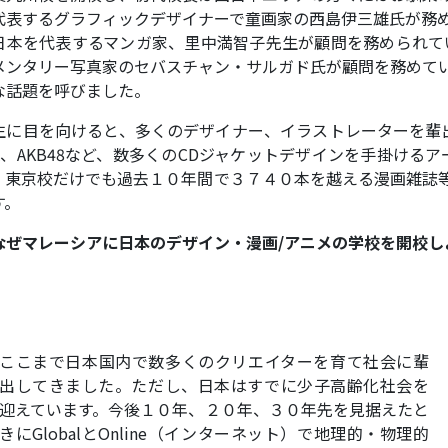
代表するグラフィックデザイナーで童画家の西島伊三雄氏が務
日本を代表するマンガ家、里中満智子先生が顧問を務められてい
メンタリー写真家のセバスチャン・サルガド氏が顧問を務めて
な話題を呼びました。
生に目を向けると、多くのデザイナー、イラストレーターを輩出して
SIA、AKB48など、数多くのCDジャケットデザインを手掛け
、東京校だけでも過去１０年間で３７４０本を越える漫画雑誌
す。
なぜマレーシアに日本のデザイン・漫画/アニメの学校を開校し
ここまで日本国内で数多くのクリエイターを育て社会に輩
出してきました。ただし、日本はすでに少子高齢化社会を
迎えています。今後１０年、２０年、３０年先を見据えたと
きにGlobalとOnline（インターネット）で地理的・物理的