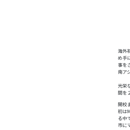
海外
め手
事を
南ア
光栄
間を
開校
初は
る中
市に