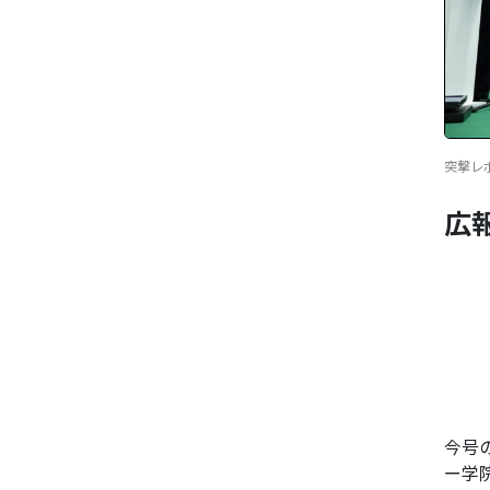
突撃レポー
広
今号の
ー学