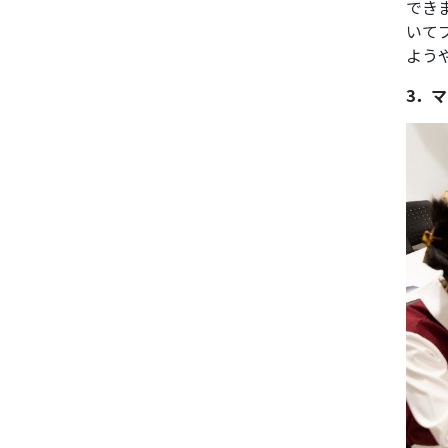
でき
いて
よう
3．