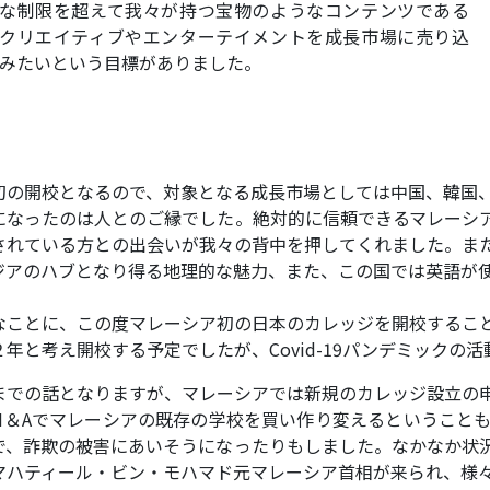
な制限を超えて我々が持つ宝物のようなコンテンツである
クリエイティブやエンターテイメントを成長市場に売り込
みたいという目標がありました。
初の開校となるので、対象となる成長市場としては中国、韓国
になったのは人とのご縁でした。絶対的に信頼できるマレーシ
されている方との出会いが我々の背中を押してくれました。ま
ジアのハブとなり得る地理的な魅力、また、この国では英語が
なことに、この度マレーシア初の日本のカレッジを開校するこ
２年と考え開校する予定でしたが、Covid-19パンデミック
までの話となりますが、マレーシアでは新規のカレッジ設立の
M＆Aでマレーシアの既存の学校を買い作り変えるということ
で、詐欺の被害にあいそうになったりもしました。なかなか状
マハティール・ビン・モハマド元マレーシア首相が来られ、様