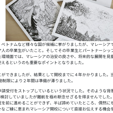
、ベトナムなど様々な国が候補に挙がりましたが、マレーシア
ア人の卒業生がいたこと。そしてその卒業生とパートナーシッ
た環境面では、マレーシアの治安の良さや、将来的な展開を見
使えるというのも重要なポイントとなりました。
とができましたが、結果として開校までに４年かかりました。
の活動制限により２年間は準備が滞りました。
申請受付をストップしているという状況でした。そのような背
も検討していましたが難航を極め断念せざるを得ませんでした
況を前に進めることができず、半ば諦めていたところ、偶然に
々なご縁に恵まれマレーシア開校について直接お伝えする機会