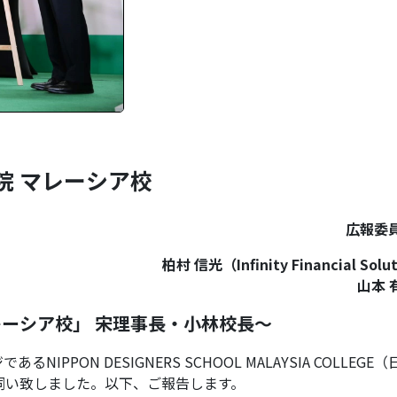
院 マレーシア校
広報委
柏村 信光（Infinity Financial Solut
山本 
レーシア校」 宋理事長・小林校長～
PON DESIGNERS SCHOOL MALAYSIA COLLEGE
伺い致しました。以下、ご報告します。