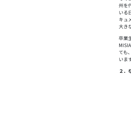
州を
いる
キュ
大き
卒業
MI
ても
いま
２．