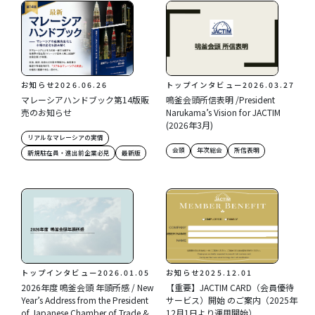
お知らせ
2026.06.26
トップインタビュー
2026.03.27
マレーシアハンドブック第14版販
鳴釜会頭所信表明 /President
売のお知らせ
Narukama’s Vision for JACTIM
(2026年3月)
リアルなマレーシアの実情
会頭
年次総会
所信表明
新規駐在員・進出前企業必見
最新版
トップインタビュー
2026.01.05
お知らせ
2025.12.01
2026年度 鳴釜会頭 年頭所感 / New
【重要】JACTIM CARD（会員優待
Year’s Address from the President
サービス）開始 のご案内（2025年
of Japanese Chamber of Trade &
12月1日より運用開始）