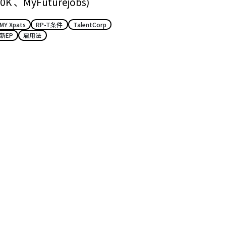
0K 、MyFuturejobs)
MY Xpats
RP-T条件
TalentCorp
新EP
雇用法