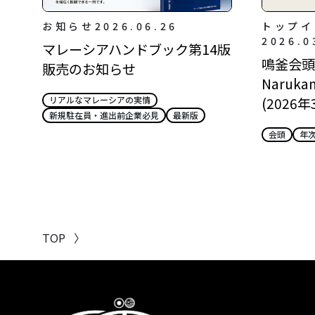
お知らせ
2026.06.26
トップイ
2026.0
マレーシアハンドブック第14版
鳴釜会頭所
販売のお知らせ
Narukam
(2026年
リアルなマレーシアの実情
新規駐在員・進出前企業必見
最新版
会頭
年
TOP
〉