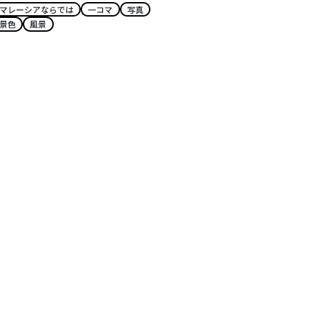
マレーシアならでは
一コマ
写真
景色
風景