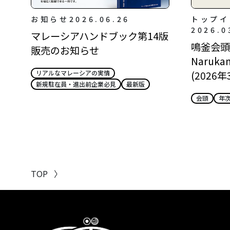
お知らせ
2026.06.26
トップイ
2026.0
マレーシアハンドブック第14版
鳴釜会頭所
販売のお知らせ
Narukam
(2026年
リアルなマレーシアの実情
新規駐在員・進出前企業必見
最新版
会頭
年
TOP
〉