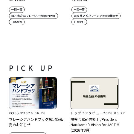
一問一答
一問一答
四方 敬之 駐マレーシア特命全権大使
四方 敬之 駐マレーシア特命全権大使
日馬友好
日馬友好
PICK UP
お知らせ
2026.06.26
トップインタビュー
2026.03.27
マレーシアハンドブック第14版販
鳴釜会頭所信表明 /President
売のお知らせ
Narukama’s Vision for JACTIM
(2026年3月)