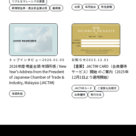
リアルなマレーシアの実情
会頭
年次総会
所信表明
新規駐在員・進出前企業必見
最新版
トップインタビュー
2026.01.05
お知らせ
2025.12.01
2026年度 鳴釜会頭 年頭所感 / New
【重要】JACTIM CARD（会員優待
Year’s Address from the President
サービス）開始 のご案内（2025年
of Japanese Chamber of Trade &
12月1日より運用開始）
Industry, Malaysia (JACTIM)
JACTIMカード
ご家族も利用可
年頭所感
会員優待
発行方法