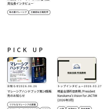
見社長インタビュー
味の素マレーシア
工業部会工場見学
PICK UP
お知らせ
2026.06.26
トップインタビュー
2026.03.27
マレーシアハンドブック第14版販
鳴釜会頭所信表明 /President
売のお知らせ
Narukama’s Vision for JACTIM
(2026年3月)
リアルなマレーシアの実情
会頭
年次総会
所信表明