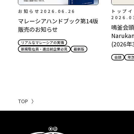
お知らせ
2026.06.26
トップイ
2026.0
マレーシアハンドブック第14版
鳴釜会頭所
販売のお知らせ
Narukam
(2026年
リアルなマレーシアの実情
新規駐在員・進出前企業必見
最新版
会頭
年
TOP
〉