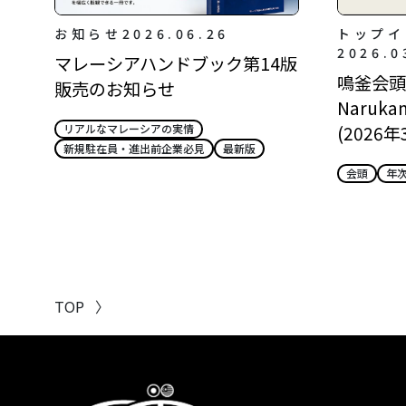
お知らせ
2026.06.26
トップイ
2026.0
マレーシアハンドブック第14版
鳴釜会頭所
販売のお知らせ
Narukam
(2026年
リアルなマレーシアの実情
新規駐在員・進出前企業必見
最新版
会頭
年
TOP
〉