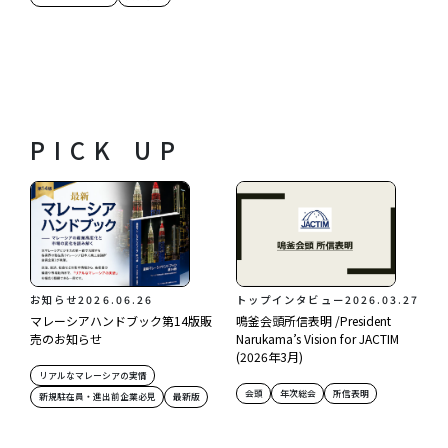
PICK UP
お知らせ
2026.06.26
トップインタビュー
2026.03.27
マレーシアハンドブック第14版販
鳴釜会頭所信表明 /President
売のお知らせ
Narukama’s Vision for JACTIM
(2026年3月)
リアルなマレーシアの実情
会頭
年次総会
所信表明
新規駐在員・進出前企業必見
最新版